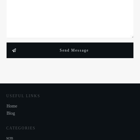
Send Message
USEFUL LINKS
Home
Blog
CATEGORIES
scm